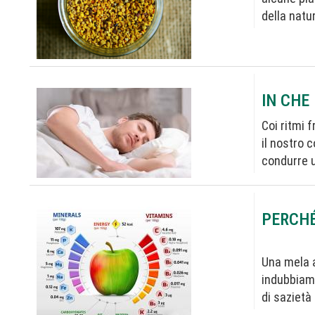
della natu
IN CHE
Coi ritmi 
il nostro 
condurre u
PERCHÉ
Una mela a
indubbiame
di sazietà