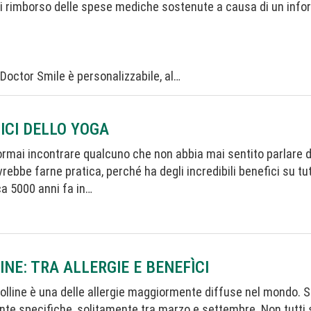
i rimborso delle spese mediche sostenute a causa di un infor
 Doctor Smile è personalizzabile, al…
FICI DELLO YOGA
e ormai incontrare qualcuno che non abbia mai sentito parlare 
ebbe farne pratica, perché ha degli incredibili benefici su tut
ca 5000 anni fa in…
INE: TRA ALLERGIE E BENEFÌCI
polline è una delle allergie maggiormente diffuse nel mondo. S
nte specifiche, solitamente tra marzo e settembre. Non tutti 