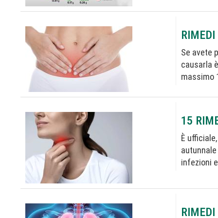
RIMEDI
Se avete p
causarla è
massimo 1
15 RIM
È ufficial
autunnale 
infezioni 
RIMEDI