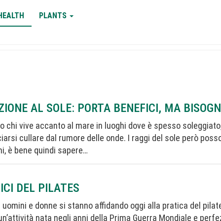
HEALTH
PLANTS
ZIONE AL SOLE: PORTA BENEFICI, MA BISOG
o chi vive accanto al mare in luoghi dove è spesso soleggiato
ciarsi cullare dal rumore delle onde. I raggi del sole però poss
i, è bene quindi sapere…
ICI DEL PILATES
 uomini e donne si stanno affidando oggi alla pratica del pilates
un’attività nata negli anni della Prima Guerra Mondiale e perf