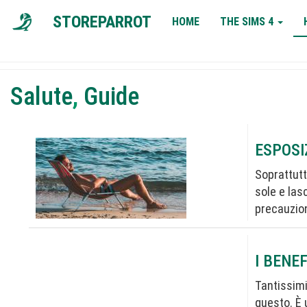
MAIN
STOREPARROT
HOME
THE SIMS 4
NAVIGATION
Salute
,
Guide
ESPOSI
Soprattutt
sole e las
precauzion
I BENEF
Tantissimi
questo. È 