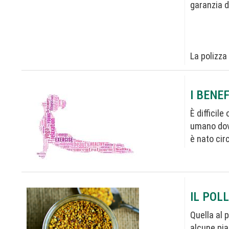
garanzia d
La polizza
I BENE
È difficil
umano dovr
è nato cir
IL POLL
Quella al 
alcune pia