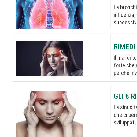
La bronchi
influenza,
successiv
RIMEDI
Il mal di 
forte che 
perché inv
GLI 8 
La sinusit
che ci per
sviluppati