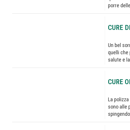
porre dell
CURE D
Un bel sor
quelli che
salute e l
CURE O
La polizza
sono alle 
spingendo