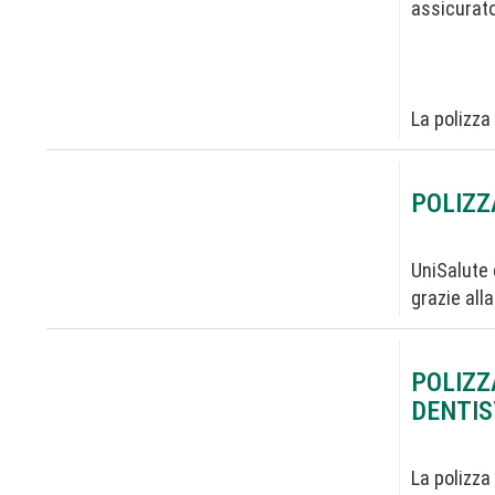
assicurato
La polizz
POLIZZ
UniSalute 
grazie all
POLIZZ
DENTIS
La polizza