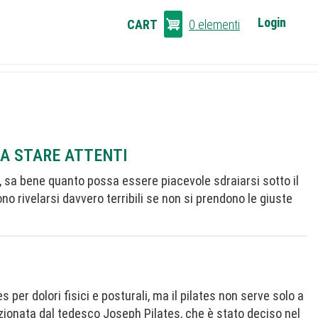
CART
Login
CART
0 elementi
LINKS
NA STARE ATTENTI
, sa bene quanto possa essere piacevole sdraiarsi sotto il
ono rivelarsi davvero terribili se non si prendono le giuste
 per dolori fisici e posturali, ma il pilates non serve solo a
ezionata dal tedesco Joseph Pilates, che è stato deciso nel