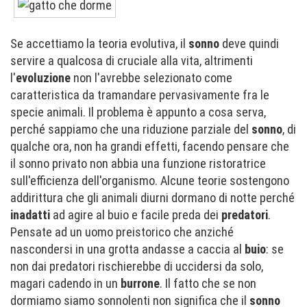
Se accettiamo la teoria evolutiva, il
sonno
deve quindi
servire a qualcosa di cruciale alla vita, altrimenti
l'
evoluzione
non l'avrebbe selezionato come
caratteristica da tramandare pervasivamente fra le
specie animali. Il problema è appunto a cosa serva,
perché sappiamo che una riduzione parziale del
sonno
, di
qualche ora, non ha grandi effetti, facendo pensare che
il sonno privato non abbia una funzione ristoratrice
sull'efficienza dell'organismo. Alcune teorie sostengono
addirittura che gli animali diurni dormano di notte perché
inadatti
ad agire al buio e facile preda dei
predatori
.
Pensate ad un uomo preistorico che anziché
nascondersi in una grotta andasse a caccia al
buio
: se
non dai predatori rischierebbe di uccidersi da solo,
magari cadendo in un
burrone
. Il fatto che se non
dormiamo siamo sonnolenti non significa che il
sonno