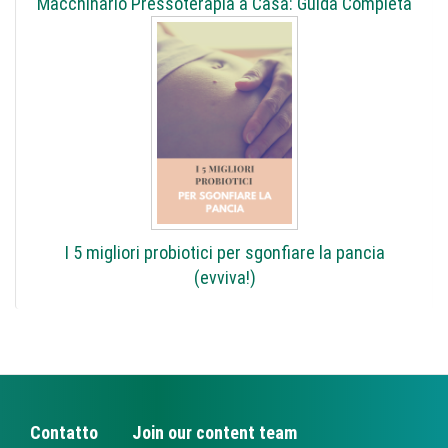
Macchinario Pressoterapia a Casa: Guida Completa
I 5 migliori probiotici per sgonfiare la pancia
(evviva!)
Contatto
Join our content team
FOOTER