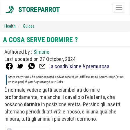
STOREPARROT
Togg
navig
Health
Guides
A COSA SERVE DORMIRE ?
Authored by :
Simone
Last updated on 27 October, 2024
La condivisione è premurosa
Store Parrot may be compensated and/or receive an affiliate small commission(at no
cost to you) if you buy through our links.
È normale vedere gatti acciambellati dormire
profondamente, ma anche il cavallo o l'elefante, che
possono
dormire
in posizione eretta. Persino gli insetti
alternano periodi di attività e riposo, e in una qualche
misura, tutti gli animali più evoluti dormono.