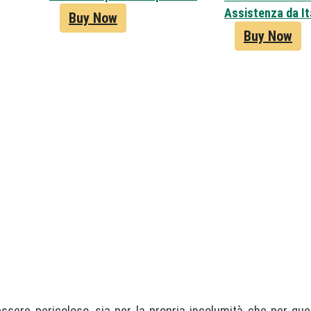
Assistenza da Ita
Buy Now
Buy Now
sere pericoloso, sia per la propria incolumità che per quell