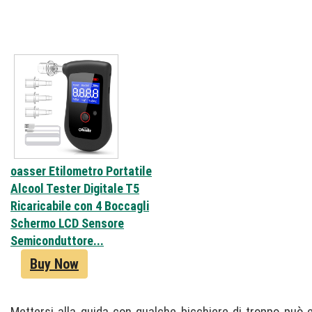
oasser Etilometro Portatile
Alcool Tester Digitale T5
Ricaricabile con 4 Boccagli
Schermo LCD Sensore
Semiconduttore...
Buy Now
Mettersi alla guida con qualche bicchiere di troppo può es