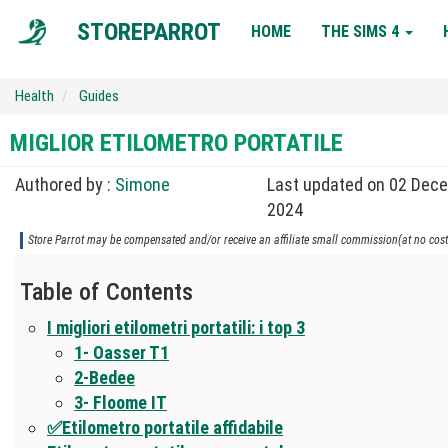
MAIN
STOREPARROT
HOME
THE SIMS 4
NAVIGATION
Health
Guides
MIGLIOR ETILOMETRO PORTATILE
Authored by :
Simone
Last updated on 02 Dec
2024
Store Parrot may be compensated and/or receive an affiliate small commission(at no cost 
Table of Contents
I migliori etilometri portatili: i top 3
1- Oasser T1
2-Bedee
3- Floome IT
✅Etilometro portatile affidabile