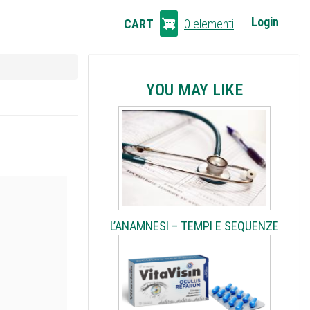
CART
Login
CART
0 elementi
LINKS
YOU MAY LIKE
L’ANAMNESI – TEMPI E SEQUENZE