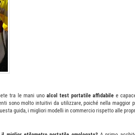
vrete tra le mani uno
alcol test portatile affidabile
e capace
nti sono molto intuitivi da utilizzare, poiché nella maggior p
questa guida, i migliori modelli in commercio rispetto alle prop
il miglior etilometro portatile omologato?
A primo acchito