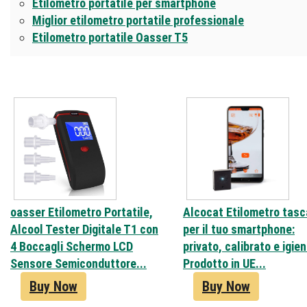
Etilometro portatile per smartphone
Miglior etilometro portatile professionale
Etilometro portatile Oasser T5
oasser Etilometro Portatile,
Alcocat Etilometro tasc
Alcool Tester Digitale T1 con
per il tuo smartphone:
4 Boccagli Schermo LCD
privato, calibrato e igien
Sensore Semiconduttore...
Prodotto in UE...
Buy Now
Buy Now