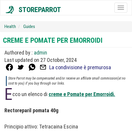
STOREPARROT
Togg
navig
Health
Guides
CREME E POMATE PER EMORROIDI
Authored by :
admin
Last updated on 27 October, 2024
La condivisione è premurosa
Store Parrot may be compensated and/or receive an affiliate small commission(at no
cost to you) if you buy through our links.
E
cco un elenco di
creme e Pomate per Emorroidi.
Rectoreparil pomata 40g
Principio attivo: Tetracaina Escina