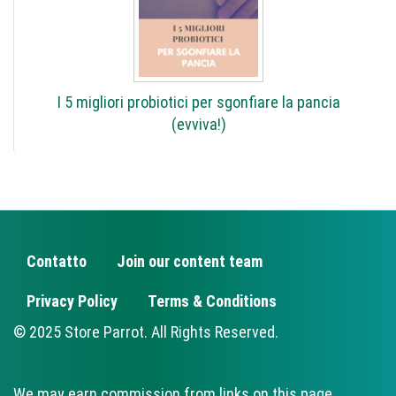
I 5 migliori probiotici per sgonfiare la pancia
(evviva!)
Contatto
Join our content team
FOOTER
Privacy Policy
Terms & Conditions
© 2025 Store Parrot. All Rights Reserved.
We may earn commission from links on this page