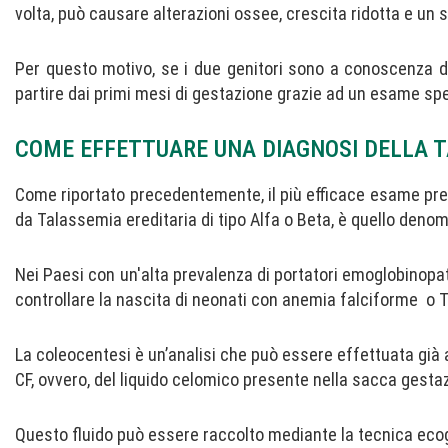
volta, può causare alterazioni ossee, crescita ridotta e un s
Per questo motivo, se i due genitori sono a conoscenza di
partire dai primi mesi di gestazione grazie ad un esame sp
COME EFFETTUARE UNA DIAGNOSI DELLA 
Come riportato precedentemente, il più efficace esame preve
da Talassemia ereditaria di tipo Alfa o Beta, è quello deno
Nei Paesi con un'alta prevalenza di portatori emoglobinopat
controllare la nascita di neonati con anemia falciforme o 
La coleocentesi è un’analisi che può essere effettuata già 
CF, ovvero, del liquido celomico presente nella sacca gestaz
Questo fluido può essere raccolto mediante la tecnica ecog