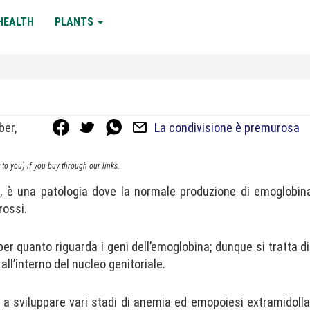
HEALTH
PLANTS
ber,
La condivisione è premurosa
to you) if you buy through our links.
 è una patologia dove la normale produzione di emoglobi
rossi.
er quanto riguarda i geni dell’emoglobina; dunque si tratta d
all’interno del nucleo genitoriale.
o a sviluppare vari stadi di anemia ed emopoiesi extramidoll