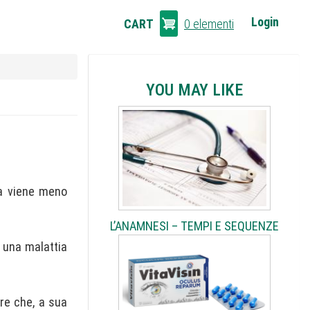
CART
Login
CART
0 elementi
LINKS
YOU MAY LIKE
na viene meno
L’ANAMNESI – TEMPI E SEQUENZE
i una malattia
are che, a sua