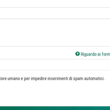
Riguardo ai form
Questa domanda è un test per verificare che tu sia un visitatore umano e per impedire inserimenti di spam automatici.