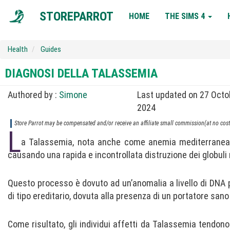
MAIN
STOREPARROT
HOME
THE SIMS 4
NAVIGATION
Health
Guides
DIAGNOSI DELLA TALASSEMIA
Authored by :
Simone
Last updated on 27 Octo
2024
Store Parrot may be compensated and/or receive an affiliate small commission(at no cost 
L
a Talassemia, nota anche come anemia mediterranea,
causando una rapida e incontrollata distruzione dei globuli 
Questo processo è dovuto ad un’anomalia a livello di DNA p
di tipo ereditario, dovuta alla presenza di un portatore sano 
Come risultato, gli individui affetti da Talassemia tendon