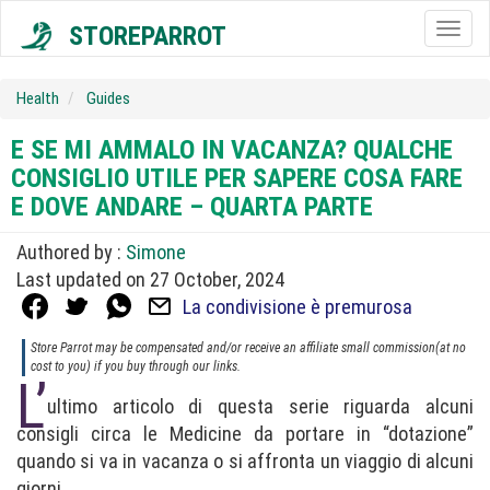
STOREPARROT
Togg
navig
Health
Guides
E SE MI AMMALO IN VACANZA? QUALCHE
CONSIGLIO UTILE PER SAPERE COSA FARE
E DOVE ANDARE – QUARTA PARTE
Authored by :
Simone
Last updated on 27 October, 2024
La condivisione è premurosa
Store Parrot may be compensated and/or receive an affiliate small commission(at no
cost to you) if you buy through our links.
L’
ultimo articolo di questa serie riguarda alcuni
consigli circa le Medicine da portare in “dotazione”
quando si va in vacanza o si affronta un viaggio di alcuni
giorni.