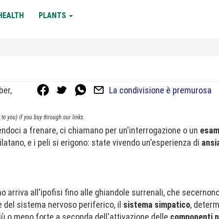
HEALTH
PLANTS
ber,
La condivisione è premurosa
to you) if you buy through our links.
ndoci a frenare, ci chiamano per un'interrogazione o un
esa
 dilatano, e i peli si erigono: state vivendo un'esperienza di
ansi
o arriva all'ipofisi fino alle ghiandole surrenali, che secernon
te del sistema nervoso periferico, il
sistema simpatico
, deter
ù o meno forte a seconda dell'attivazione delle
componenti n