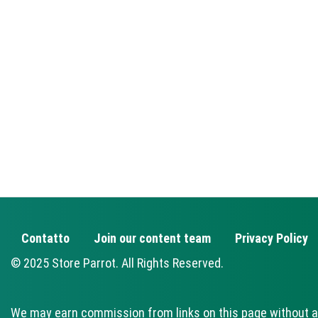
Contatto
Join our content team
Privacy Policy
FOOTER
© 2025 Store Parrot. All Rights Reserved.
We may earn commission from links on this page without a