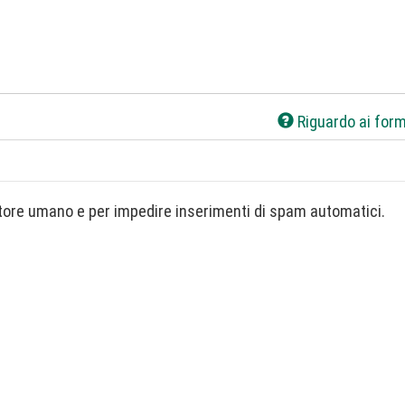
Riguardo ai form
Questa domanda è un test per verificare che tu sia un visitatore umano e per impedire inserimenti di spam automatici.