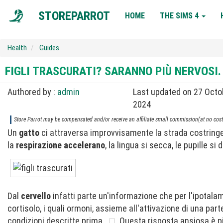
MAIN
STOREPARROT
HOME
THE SIMS 4
NAVIGATION
Health
Guides
FIGLI TRASCURATI? SARANNO PIÙ NERVOSI.
Authored by :
admin
Last updated on 27 Octo
2024
Store Parrot may be compensated and/or receive an affiliate small commission(at no cost 
Un
gatto
ci attraversa improvvisamente la strada costringe
la
respirazione accelerano
, la lingua si secca, le pupille si
Dal
cervello
infatti parte un'informazione che per l'ipotalam
cortisolo, i quali ormoni, assieme all'attivazione di una par
condizioni descritte prima.
Questa risposta ansiosa è pi