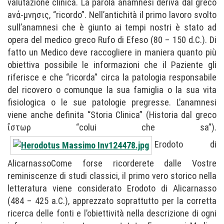
valutazione clinica. La parola anamnesi deriva dal greco
aνά-μνησις, “ricordo”. Nell’antichità il primo lavoro svolto
sull’anamnesi che è giunto ai tempi nostri è stato ad
opera del medico greco Rufo di Efeso (80 – 150 d.C.). Di
fatto un Medico deve raccogliere in maniera quanto più
obiettiva possibile le informazioni che il Paziente gli
riferisce e che “ricorda” circa la patologia responsabile
del ricovero o comunque la sua famiglia o la sua vita
fisiologica o le sue patologie pregresse. L’anamnesi
viene anche definita “Storia Clinica” (Historia dal greco
ἴστωρ “colui che sa”).
Erodoto di
AlicarnassoCome forse ricorderete dalle Vostre
reminiscenze di studi classici, il primo vero storico nella
letteratura viene considerato Erodoto di Alicarnasso
(484 – 425 a.C.), apprezzato soprattutto per la corretta
ricerca delle fonti e l’obiettività nella descrizione di ogni