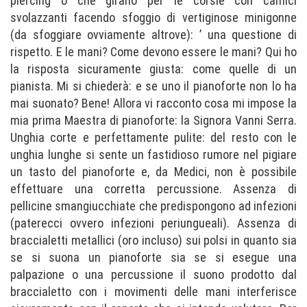
piercing o che girano per le corsie con camici
svolazzanti facendo sfoggio di vertiginose minigonne
(da sfoggiare ovviamente altrove): ’ una questione di
rispetto. E le mani? Come devono essere le mani? Qui ho
la risposta sicuramente giusta: come quelle di un
pianista. Mi si chiederà: e se uno il pianoforte non lo ha
mai suonato? Bene! Allora vi racconto cosa mi impose la
mia prima Maestra di pianoforte: la Signora Vanni Serra.
Unghia corte e perfettamente pulite: del resto con le
unghia lunghe si sente un fastidioso rumore nel pigiare
un tasto del pianoforte e, da Medici, non è possibile
effettuare una corretta percussione. Assenza di
pellicine smangiucchiate che predispongono ad infezioni
(paterecci ovvero infezioni periungueali). Assenza di
braccialetti metallici (oro incluso) sui polsi in quanto sia
se si suona un pianoforte sia se si esegue una
palpazione o una percussione il suono prodotto dal
braccialetto con i movimenti delle mani interferisce