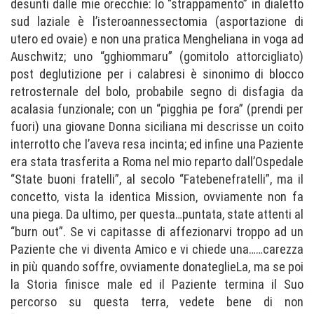
desunti dalle mie orecchie: lo “strappamento” in dialetto
sud laziale è l’isteroannessectomia (asportazione di
utero ed ovaie) e non una pratica Mengheliana in voga ad
Auschwitz; uno “gghiommaru” (gomitolo attorcigliato)
post deglutizione per i calabresi è sinonimo di blocco
retrosternale del bolo, probabile segno di disfagia da
acalasia funzionale; con un “pigghia pe fora” (prendi per
fuori) una giovane Donna siciliana mi descrisse un coito
interrotto che l’aveva resa incinta; ed infine una Paziente
era stata trasferita a Roma nel mio reparto dall’Ospedale
“State buoni fratelli”, al secolo “Fatebenefratelli”, ma il
concetto, vista la identica Mission, ovviamente non fa
una piega. Da ultimo, per questa…puntata, state attenti al
“burn out”. Se vi capitasse di affezionarvi troppo ad un
Paziente che vi diventa Amico e vi chiede una……carezza
in più quando soffre, ovviamente donateglieLa, ma se poi
la Storia finisce male ed il Paziente termina il Suo
percorso su questa terra, vedete bene di non