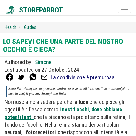
STOREPARROT
Togg
navig
Health
Guides
LO SAPEVI CHE UNA PARTE DEL NOSTRO
OCCHIO È CIECA?
Authored by :
Simone
Last updated on 27 October, 2024
La condivisione è premurosa
Store Parrot may be compensated and/or receive an affiliate small commission(at no
cost to you) if you buy through our links.
Noi riusciamo a vedere perché la
luce
che colpisce gli
oggetti è riflessa contro
i nostri
occhi
, dove abbiamo
potenti
lenti
che la piegano e la proiettano sulla retina, il
fondo dell'occhio. Nella retina stanno dei particolari
neuroni
, i
fotorecettori
, che rispondono all'intensità e al