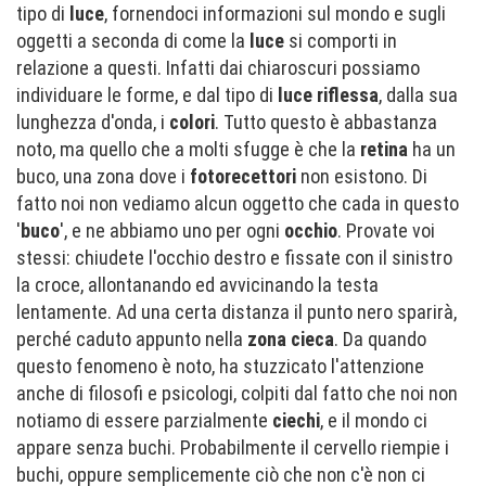
tipo di
luce
, fornendoci informazioni sul mondo e sugli
oggetti a seconda di come la
luce
si comporti in
relazione a questi. Infatti dai chiaroscuri possiamo
individuare le forme, e dal tipo di
luce riflessa
, dalla sua
lunghezza d'onda, i
colori
. Tutto questo è abbastanza
noto, ma quello che a molti sfugge è che la
retina
ha un
buco, una zona dove i
fotorecettori
non esistono. Di
fatto noi non vediamo alcun oggetto che cada in questo
'
buco
', e ne abbiamo uno per ogni
occhio
. Provate voi
stessi: chiudete l'occhio destro e fissate con il sinistro
la croce, allontanando ed avvicinando la testa
lentamente. Ad una certa distanza il punto nero sparirà,
perché caduto appunto nella
zona cieca
. Da quando
questo fenomeno è noto, ha stuzzicato l'attenzione
anche di filosofi e psicologi, colpiti dal fatto che noi non
notiamo di essere parzialmente
ciechi
, e il mondo ci
appare senza buchi. Probabilmente il cervello riempie i
buchi, oppure semplicemente ciò che non c'è non ci