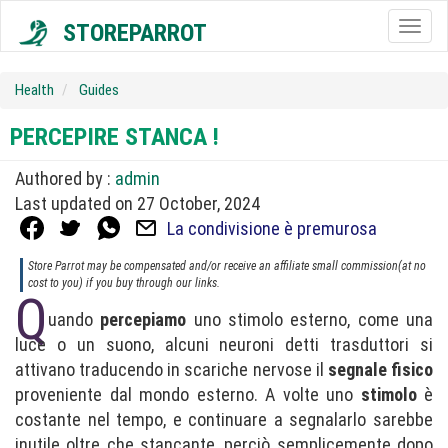
STOREPARROT
Togg
navig
Health
Guides
PERCEPIRE STANCA !
Authored by :
admin
Last updated on 27 October, 2024
La condivisione è premurosa
Store Parrot may be compensated and/or receive an affiliate small commission(at no
cost to you) if you buy through our links.
Q
uando
percepiamo
uno stimolo esterno, come una
luce o un suono, alcuni neuroni detti trasduttori si
attivano traducendo in scariche nervose il
segnale fisico
proveniente dal mondo esterno. A volte uno
stimolo
è
costante nel tempo, e continuare a segnalarlo sarebbe
inutile oltre che stancante, perciò semplicemente dopo