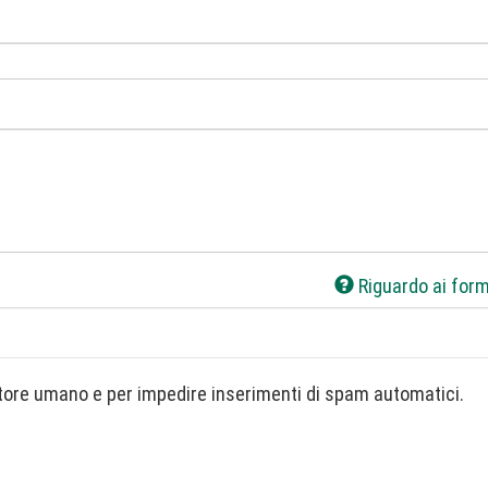
Riguardo ai form
Questa domanda è un test per verificare che tu sia un visitatore umano e per impedire inserimenti di spam automatici.