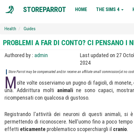
MAIN
STOREPARROT
HOME
THE SIMS 4
NAVIGATION
Health
Guides
PROBLEMI A FAR DI CONTO? CI PENSANO I N
Authored by :
admin
Last updated on 27 Octo
2024
Store Parrot may be compensated and/or receive an affiliate small commission(at no cost 
M
olte volte osserviamo un pugno di fagioli, di monete,
una. Addirittura molti
animali
ne sono capaci, mostra
ricompensati con qualcosa di gustoso.
Registrando l'attività dei neuroni di questi animali, si
permettendo di riconoscere. Nell'uomo fino a poco tempo 
effetti
eticamente
problematico scoperchiargli il
cranio
.