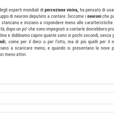
degli esperti mondiali di
percezione visiva,
ha pensato di usar
 gruppo di neuroni deputato a contare. Siccome i
neuroni
che pa
 stancano e iniziano a rispondere meno alle caratteristiche
tità, dopo un po' che sono impegnati a contarle dovrebbero pr
lline e dobbiamo capire quante sono in pochi secondi, senza p
mil
i, come per il dieci o per l'otto, ma di più quelli per il
nciano a scaricare meno, e quando si presentano le nove p
i meno attivi.