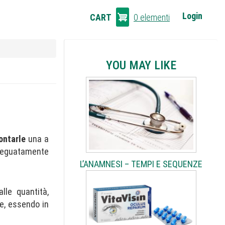
CART
Login
CART
0 elementi
LINKS
YOU MAY LIKE
ontarle
una a
eguatamente
L’ANAMNESI – TEMPI E SEQUENZE
lle quantità,
e, essendo in