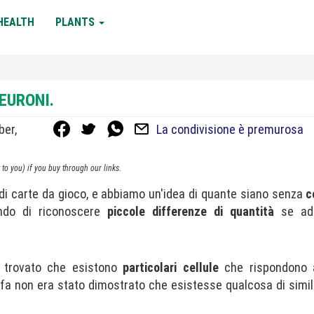
HEALTH
PLANTS
EURONI.
ber,
La condivisione è premurosa
to you) if you buy through our links.
 di carte da gioco, e abbiamo un'idea di quante siano senza
c
ndo di riconoscere
piccole differenze di quantità
se ad
 è trovato che esistono
particolari cellule
che rispondono a
fa non era stato dimostrato che esistesse qualcosa di simil