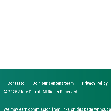
Contatto
Join our content team
Privacy Policy
FOOTER
© 2025 Store Parrot. All Rights Reserved.
We may earn commission from links on this page without a