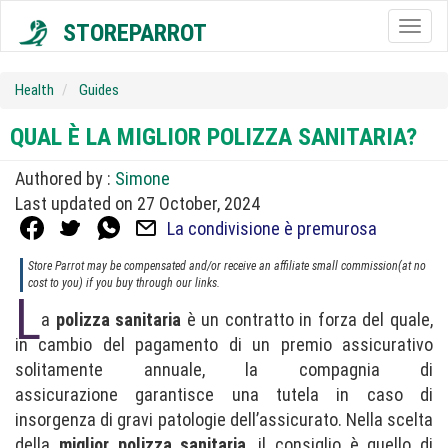
STOREPARROT
Togg
navig
Health
Guides
QUAL È LA MIGLIOR POLIZZA SANITARIA?
Authored by :
Simone
Last updated on 27 October, 2024
La condivisione è premurosa
Store Parrot may be compensated and/or receive an affiliate small commission(at no
cost to you) if you buy through our links.
L
a
polizza sanitaria
è un contratto in forza del quale,
in cambio del pagamento di un premio assicurativo
solitamente annuale, la compagnia di
assicurazione garantisce una tutela in caso di
insorgenza di gravi patologie dell’assicurato. Nella scelta
della
miglior polizza sanitaria
, il consiglio è quello di