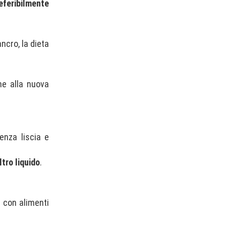
referibilmente
ncro, la dieta
ne alla nuova
enza liscia e
ltro liquido
.
a con alimenti