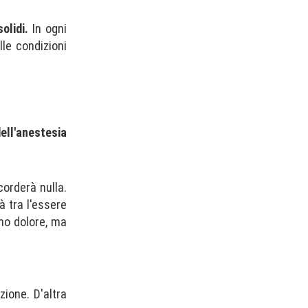
olidi.
In ogni
lle condizioni
ell'anestesia
corderà nulla.
 tra l'essere
nno dolore, ma
ione. D'altra