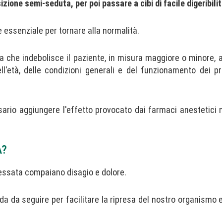
izione semi-seduta, per poi passare a cibi di facile digeribilit
è essenziale per tornare alla normalità.
 che indebolisce il paziente, in misura maggiore o minore, 
ell'età, delle condizioni generali e del funzionamento dei p
ario aggiungere l'effetto provocato dai farmaci anestetici 
A?
ressata compaiano disagio e dolore.
ida da seguire per facilitare la ripresa del nostro organismo