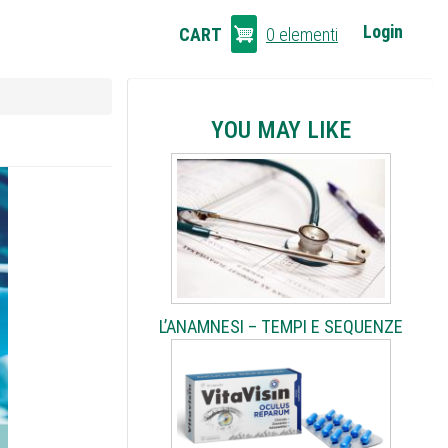
CART
Login
CART
0 elementi
LINKS
YOU MAY LIKE
L’ANAMNESI – TEMPI E SEQUENZE