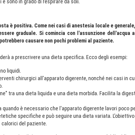
li e sono in grado di respirare da soli.
sta è positiva. Come nei casi di anestesia locale e generale
e essere graduale. Si comincia con l'assunzione dell'acqua a
 potrebbero causare non pochi problemi al paziente.
ederà a prescrivere una dieta specifica. Ecco degli esempi:
o liquidi.
venti chirurgici all'apparato digerente, nonché nei casi in cui
o.
one" tra una dieta liquida e una dieta morbida. Facilita la diges
a quando è necessario che l'apparato digerente lavori poco pe
etetiche specifiche e può seguire una dieta variata. L'obiettivo
 calorici del paziente.