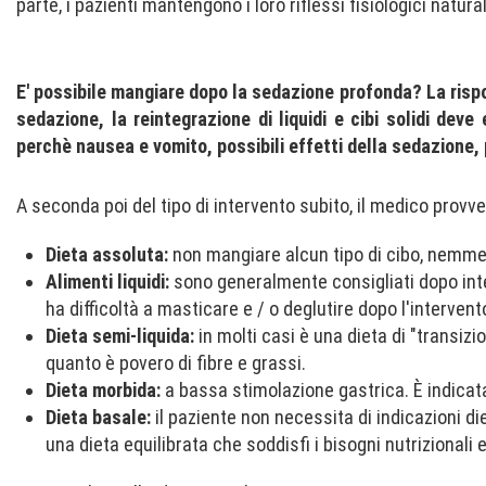
parte, i pazienti mantengono i loro riflessi fisiologici natura
E' possibile mangiare dopo la sedazione profonda? La rispo
sedazione, la reintegrazione di liquidi e cibi solidi dev
perchè nausea e vomito, possibili effetti della sedazione,
A seconda poi del tipo di intervento subito, il medico provv
Dieta assoluta:
non mangiare alcun tipo di cibo, nemmen
Alimenti liquidi:
sono generalmente consigliati dopo inter
ha difficoltà a masticare e / o deglutire dopo l'intervent
Dieta semi-liquida:
in molti casi è una dieta di "transizi
quanto è povero di fibre e grassi.
Dieta morbida:
a bassa stimolazione gastrica. È indicat
Dieta basale:
il paziente non necessita di indicazioni di
una dieta equilibrata che soddisfi i bisogni nutrizionali e