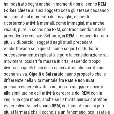
ha mostrato sogni anche in momenti non di sonno
REM
.
Folkes
chiese ai suoi soggetti cosa gli stesse passando
nella mente al momento del risveglio, e questi
riportarono attività mentali, come immagini, ma anche
vissuti, pure in sonno non REM, contraddicendo tutte le
precedenti credenze. Soltanto, in
REM
, i resoconti erano
più vividi, perciò i soggetti negli studi precedenti
etichettavano solo questi come sogni. Lo studio fu
successivamente replicato, e pure la considerazione sui
movimenti oculari fu messa in crisi, essendo troppo
diversi da quelli tipici di un osservatore che scruta una
scena visiva.
Cipolli
e
Salzarulo
hanno proposto che le
differenze nella vita mentale fra
REM
e
non REM
possano essere dovute a un ricordo maggiore dovuto
alla similitudine dell'attività cerebrale del
REM
con la
veglia. In ogni modo, anche se l'attività onirica potrebbe
essere diversa nel sonno
REM
, certamente non si può
più affermare che il sogno sia un fenomeno localizzato e