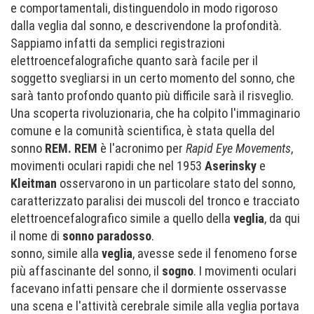
e comportamentali, distinguendolo in modo rigoroso
dalla veglia dal sonno, e descrivendone la profondità.
Sappiamo infatti da semplici registrazioni
elettroencefalografiche quanto sarà facile per il
soggetto svegliarsi in un certo momento del sonno, che
sarà tanto profondo quanto più difficile sarà il risveglio.
Una scoperta rivoluzionaria, che ha colpito l'immaginario
comune e la comunità scientifica, è stata quella del
sonno
REM.
REM
è l'acronimo per
Rapid Eye Movements
,
movimenti oculari rapidi che nel 1953
Aserinsky
e
Kleitman
osservarono in un particolare stato del sonno,
caratterizzato paralisi dei muscoli del tronco e tracciato
elettroencefalografico simile a quello della
veglia
, da qui
il nome di
sonno paradosso
.
sonno, simile alla
veglia
, avesse sede il fenomeno forse
più affascinante del sonno, il
sogno
. I movimenti oculari
facevano infatti pensare che il dormiente osservasse
una scena e l'attività cerebrale simile alla veglia portava