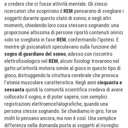
a credere che ci fosse attività mentale. Gli stessi
ricercatori che scoprirono il
REM
pensarono di svegliare i
soggetti durante questo stato di sonno, e negli altri
momenti, chiedendo loro cosa stessero sognando: una
proporzione altissima di persone riportò contenuti onirici
solo se svegliata in fase
REM
, confermando l'ipotesi. E
mentre gli psicanalisti speculavano sulla funzione del
sogno di guardiano del sonno
, adesso con riscontro
elettrofisiologico nel
REM
, alcuni fisiologi trovarono nel
gatto un'attività motoria simile al gioco in questo tipo di
gioco, distruggendo la struttura cerebrale che provoca
l'atonia muscolare caratteristica. Negli anni
cinquanta e
sessanta
quindi la comunità scientifica credeva di avere
collocato il sogno, e di poter sapere, con semplici
registrazioni elettroencefalografiche, quando una
persona stesse sognando. Se chiediamo in giro, forse
molti lo pensano ancora, ma non è così. Una semplice
differenza nella domanda posta ai soggetti al risveglio