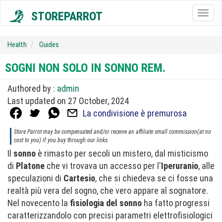
STOREPARROT
Togg
navig
Health
Guides
SOGNI NON SOLO IN SONNO REM.
Authored by :
admin
Last updated on 27 October, 2024
La condivisione è premurosa
Store Parrot may be compensated and/or receive an affiliate small commission(at no
cost to you) if you buy through our links.
Il
sonno
è rimasto per secoli un mistero, dal misticismo
di
Platone
che vi trovava un accesso per l'
Iperuranio
, alle
speculazioni di
Cartesio
, che si chiedeva se ci fosse una
realtà più vera del sogno, che vero appare al sognatore.
Nel novecento la
fisiologia del sonno
ha fatto progressi
caratterizzandolo con precisi parametri elettrofisiologici