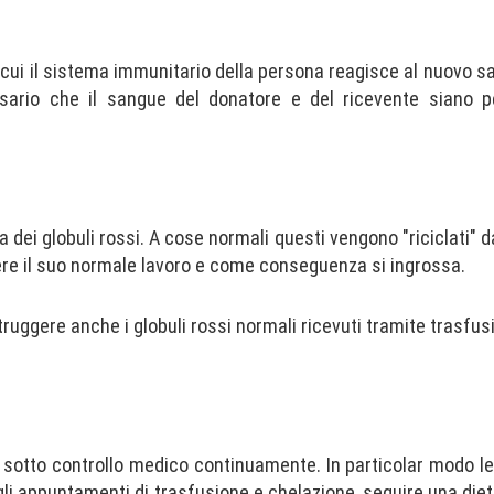
 cui il sistema immunitario della persona reagisce al nuovo 
sario che il sangue del donatore e del ricevente siano 
 dei globuli rossi. A cose normali questi vengono "riciclati" d
ere il suo normale lavoro e come conseguenza si ingrossa.
truggere anche i globuli rossi normali ricevuti tramite trasfus
 sotto controllo medico continuamente. In particolar modo l
li appuntamenti di trasfusione e chelazione, seguire una die