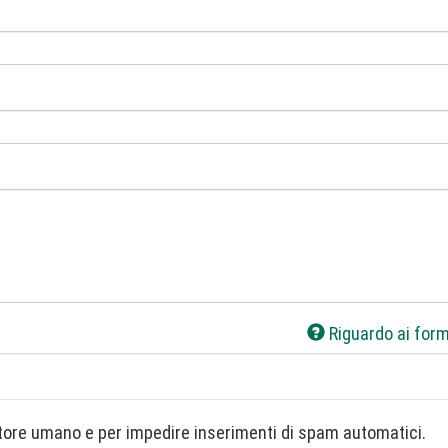
Riguardo ai form
Questa domanda è un test per verificare che tu sia un visitatore umano e per impedire inserimenti di spam automatici.