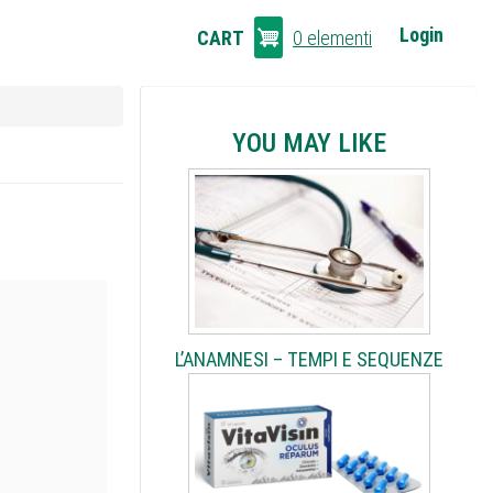
CART
Login
CART
0 elementi
LINKS
YOU MAY LIKE
L’ANAMNESI – TEMPI E SEQUENZE