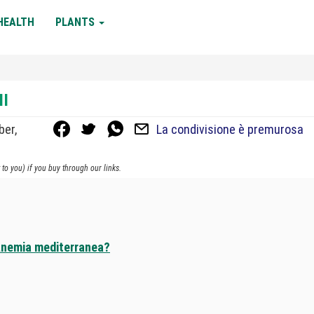
HEALTH
PLANTS
MI
ber,
La condivisione è premurosa
to you) if you buy through our links.
a Anemia mediterranea?