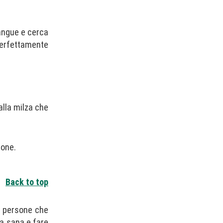
sangue e cerca
perfettamente
alla milza che
ione.
Back to top
e persone che
ta sana e fare