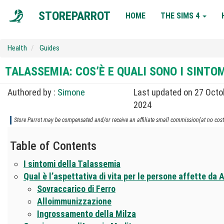
MAIN
STOREPARROT
HOME
THE SIMS 4
NAVIGATION
Health
Guides
TALASSEMIA: COS’È E QUALI SONO I SINTO
Authored by :
Simone
Last updated on 27 Octo
2024
Store Parrot may be compensated and/or receive an affiliate small commission(at no cost 
Table of Contents
I sintomi della Talassemia
Qual è l’aspettativa di vita per le persone affette d
Sovraccarico di Ferro
Alloimmunizzazione
Ingrossamento della Milza