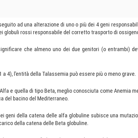
eguito ad una alterazione di uno o più dei 4 geni responsabili
i globuli rossi responsabile del corretto trasporto di ossigen
a significare che almeno uno dei due genitori (o entrambi) d
1 a 4), l’entità della Talassemia può essere più o meno grave.
o Alfa e quella di tipo Beta, meglio conosciuta come Anemia m
ca del bacino del Mediterraneo.
ei geni della catena delle alfa globuline subisce una mutazi
carico della catena delle Beta globuline.