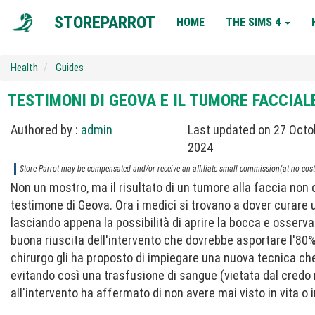
MAIN
STOREPARROT
HOME
THE SIMS 4
NAVIGATION
Health
Guides
TESTIMONI DI GEOVA E IL TUMORE FACCIAL
Authored by :
admin
Last updated on 27 Octo
2024
Store Parrot may be compensated and/or receive an affiliate small commission(at no cost 
Non un mostro, ma il risultato di un tumore alla faccia non
testimone di Geova. Ora i medici si trovano a dover curare 
lasciando appena la possibilità di aprire la bocca e osserva
buona riuscita dell'intervento che dovrebbe asportare l'80
chirurgo gli ha proposto di impiegare una nuova tecnica che
evitando così una trasfusione di sangue (vietata dal credo r
all'intervento ha affermato di non avere mai visto in vita o