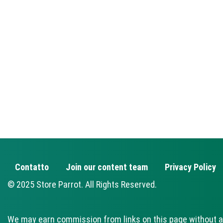
Contatto
Join our content team
Privacy Policy
FOOTER
© 2025 Store Parrot. All Rights Reserved.
We may earn commission from links on this page without a