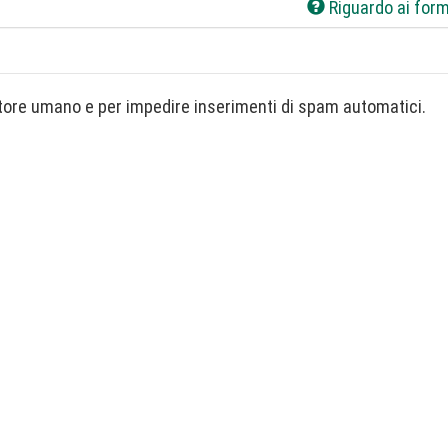
Riguardo ai form
Questa domanda è un test per verificare che tu sia un visitatore umano e per impedire inserimenti di spam automatici.