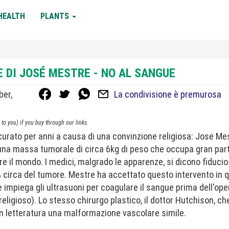
HEALTH
PLANTS
E DI JOSÉ MESTRE - NO AL SANGUE
ber,
La condivisione è premurosa
to you) if you buy through our links.
 curato per anni a causa di una convinzione religiosa: Jose Me
una massa tumorale di circa 6kg di peso che occupa gran parte
re il mondo. I medici, malgrado le apparenze, si dicono fiducio
% circa del tumore. Mestre ha accettato questo intervento in 
 impiega gli ultrasuoni per coagulare il sangue prima dell'ope
eligioso). Lo stesso chirurgo plastico, il dottor Hutchison, ch
 in letteratura una malformazione vascolare simile.